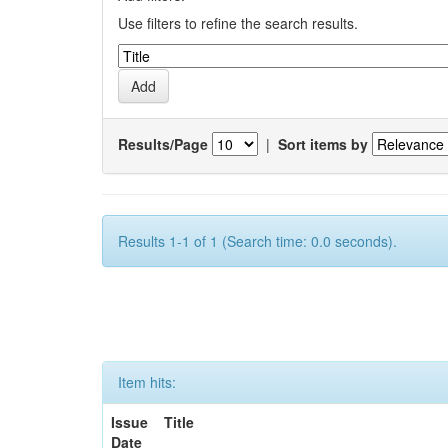
Use filters to refine the search results.
Results/Page
|
Sort items by
Results 1-1 of 1 (Search time: 0.0 seconds).
Item hits:
Issue
Title
Date