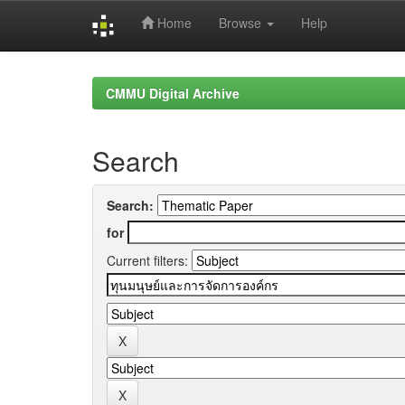
Home
Browse
Help
Skip
navigation
CMMU Digital Archive
Search
Search:
for
Current filters: