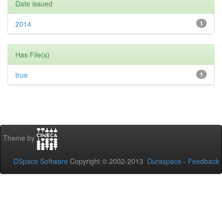
Date issued
2014
1
Has File(s)
true
1
Theme by
DSpace Software
Copyright © 2002-2013
Duraspace
-
Feedback