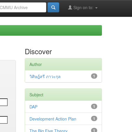
Sign on to:
Discover
Author
วิศิษฎ์สรี ภาวะกุล
1
Subject
DAP
1
Development Action Plan
1
The Big Five Theory
1