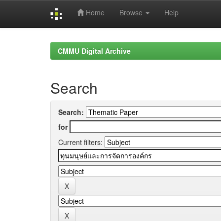
Home
Browse
Help
Skip
navigation
CMMU Digital Archive
Search
Search:
for
Current filters: