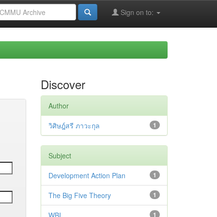
Sign on to:
Discover
Author
วิศิษฎ์สรี ภาวะกุล
1
Subject
Development Action Plan
1
The Big Five Theory
1
WBI
1