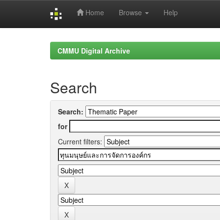
Home
Browse
Help
Skip
navigation
CMMU Digital Archive
Search
Search:
for
Current filters: