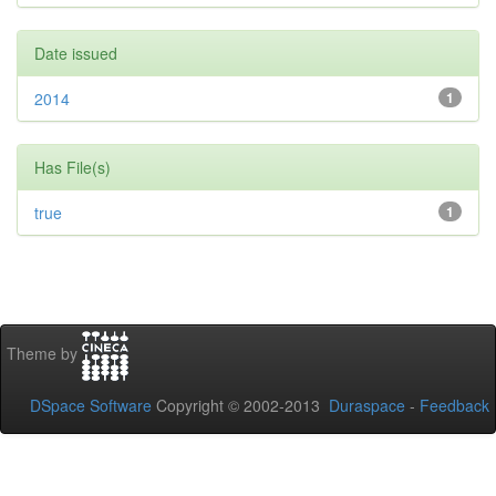
Date issued
2014
1
Has File(s)
true
1
Theme by
DSpace Software
Copyright © 2002-2013
Duraspace
-
Feedback