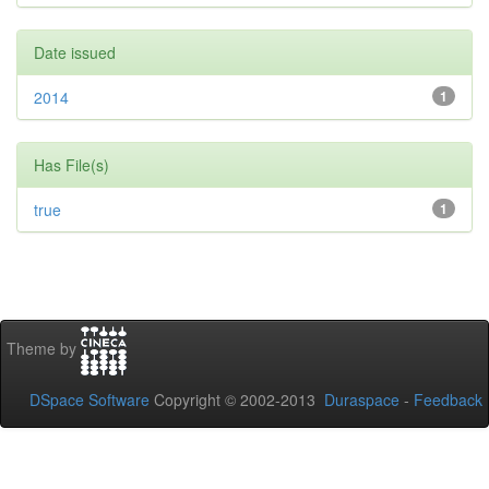
Date issued
2014
1
Has File(s)
true
1
Theme by
DSpace Software
Copyright © 2002-2013
Duraspace
-
Feedback