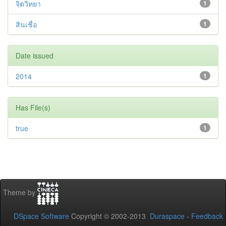
จิตวิทยา
1
สินเชื่อ
1
Date issued
2014
1
Has File(s)
true
1
Theme by
DSpace Software
Copyright © 2002-2013
Duraspace
-
Feedback