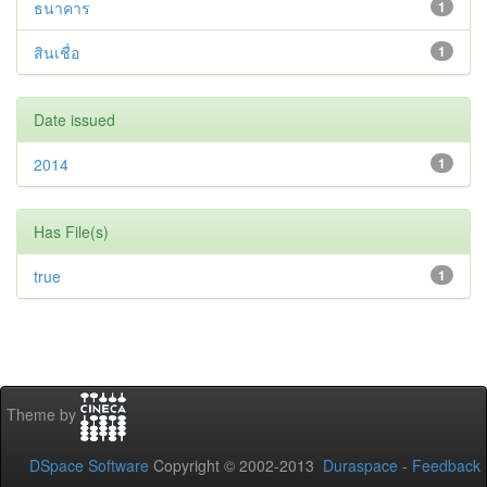
ธนาคาร
1
สินเชื่อ
1
Date issued
2014
1
Has File(s)
true
1
Theme by
DSpace Software
Copyright © 2002-2013
Duraspace
-
Feedback