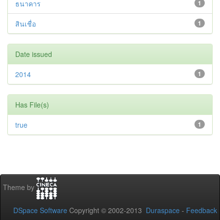
ธนาคาร
1
สินเชื่อ
1
Date issued
2014
1
Has File(s)
true
1
Theme by
DSpace Software
Copyright © 2002-2013
Duraspace
-
Feedback