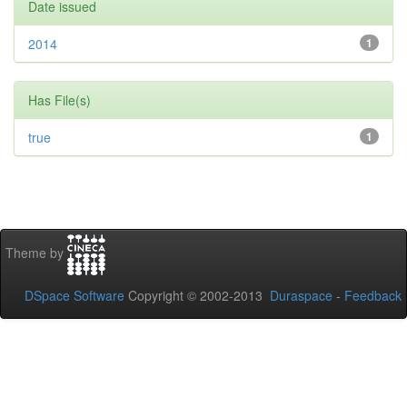
Date issued
2014
1
Has File(s)
true
1
Theme by
DSpace Software
Copyright © 2002-2013
Duraspace
-
Feedback