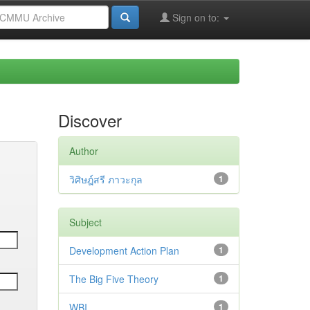
Sign on to:
Discover
Author
วิศิษฎ์สรี ภาวะกุล
1
Subject
Development Action Plan
1
The Big Five Theory
1
WBI
1