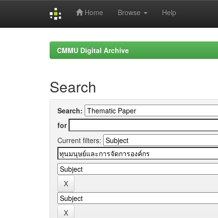
Home
Browse
Help
Skip
navigation
CMMU Digital Archive
Search
Search:
for
Current filters: