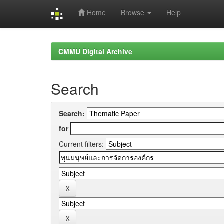
Home
Browse
Help
Skip
navigation
CMMU Digital Archive
Search
Search:
for
Current filters: