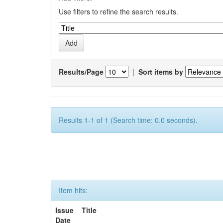
Use filters to refine the search results.
Results/Page
|
Sort items by
Results 1-1 of 1 (Search time: 0.0 seconds).
Item hits:
Issue
Title
Date