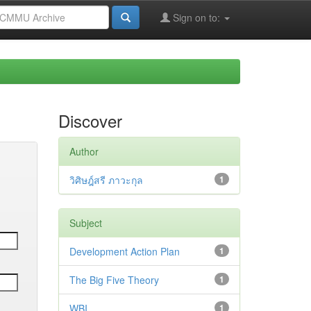
Sign on to:
Discover
Author
วิศิษฎ์สรี ภาวะกุล
1
Subject
Development Action Plan
1
The Big Five Theory
1
WBI
1