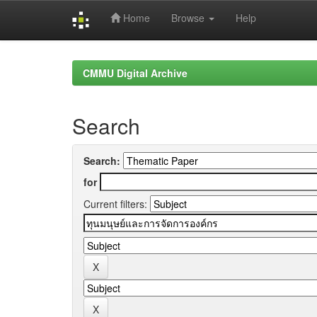
Home
Browse
Help
Skip
navigation
CMMU Digital Archive
Search
Search:
for
Current filters: