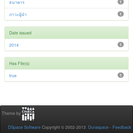
ธนาคาร
1
ภาวะผู้นำ
1
Date issued
2014
1
Has File(s)
true
1
Theme by
DSpace Software
Copyright © 2002-2013
Duraspace
-
Feedback