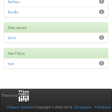
จิตวิทยา
1
สินเชื่อ
1
Date issued
2014
1
Has File(s)
true
1
Theme by
DSpace Software
Copyright © 2002-2013
Duraspace
-
Feedback