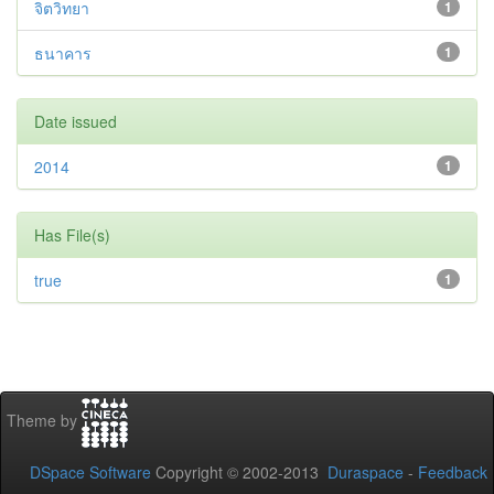
จิตวิทยา
1
ธนาคาร
1
Date issued
2014
1
Has File(s)
true
1
Theme by
DSpace Software
Copyright © 2002-2013
Duraspace
-
Feedback