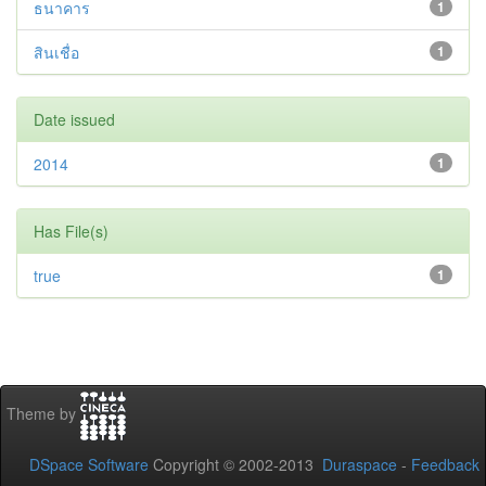
ธนาคาร
1
สินเชื่อ
1
Date issued
2014
1
Has File(s)
true
1
Theme by
DSpace Software
Copyright © 2002-2013
Duraspace
-
Feedback