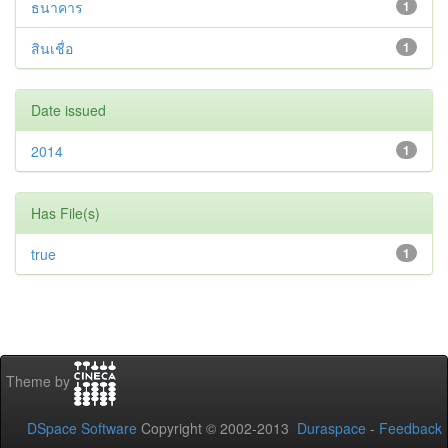
ธนาคาร
1
สินเชื่อ
1
Date issued
2014
1
Has File(s)
true
1
Theme by
DSpace Software
Copyright © 2002-2013
Duraspace
-
Feedback