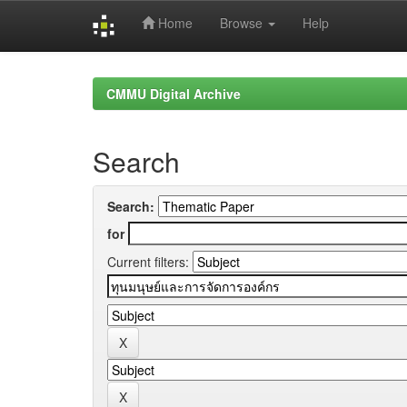
Home
Browse
Help
Skip
navigation
CMMU Digital Archive
Search
Search:
for
Current filters: