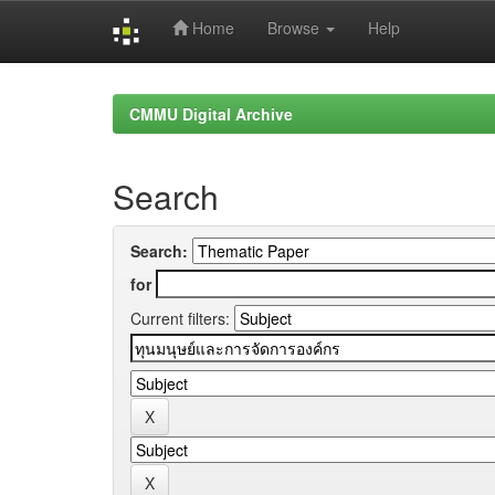
Home
Browse
Help
Skip
navigation
CMMU Digital Archive
Search
Search:
for
Current filters: