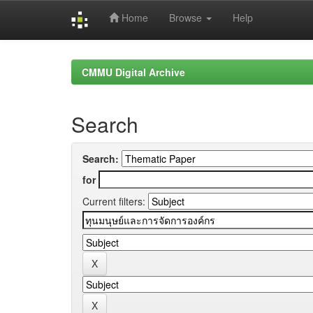
Home
Browse
Help
Skip
navigation
CMMU Digital Archive
Search
Search:
for
Current filters: