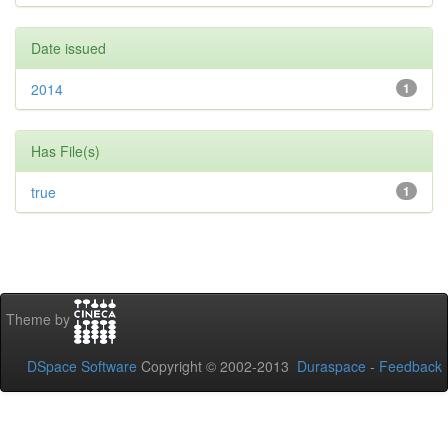
Date issued
2014
1
Has File(s)
true
1
Theme by
DSpace Software
Copyright © 2002-2013
Duraspace
-
Feedback