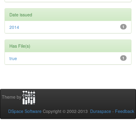
Date issued
2014
1
Has File(s)
true
1
Theme by
DSpace Software
Copyright © 2002-2013
Duraspace
-
Feedback