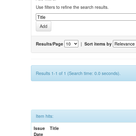
Use filters to refine the search results.
Results/Page
|
Sort items by
Results 1-1 of 1 (Search time: 0.0 seconds).
Item hits:
Issue
Title
Date