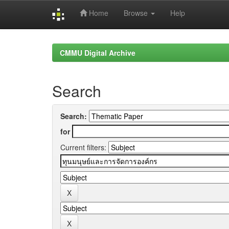
Home
Browse
Help
Skip
navigation
CMMU Digital Archive
Search
Search:
for
Current filters: