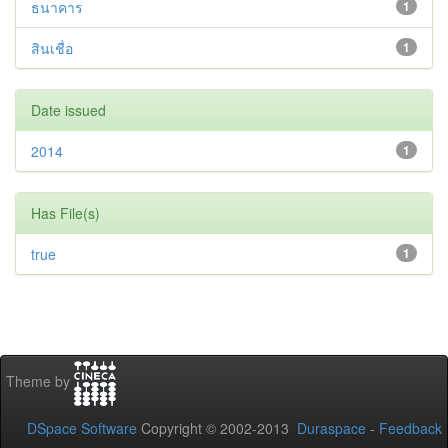
ธนาคาร
1
สินเชื่อ
1
Date issued
2014
1
Has File(s)
true
1
Theme by
DSpace Software
Copyright © 2002-2013
Duraspace
-
Feedback