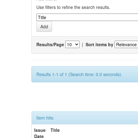
Use filters to refine the search results.
Results/Page
|
Sort items by
Results 1-1 of 1 (Search time: 0.0 seconds).
Item hits:
Issue
Title
Date