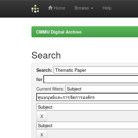
Home
Browse
Help
Skip
navigation
CMMU Digital Archive
Search
Search:
for
Current filters: