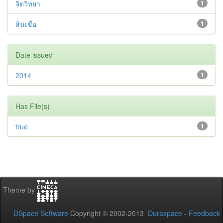
จิตวิทยา
1
สินเชื่อ
1
Date issued
2014
1
Has File(s)
true
1
Theme by
DSpace Software
Copyright © 2002-2013
Duraspace
-
Feedback