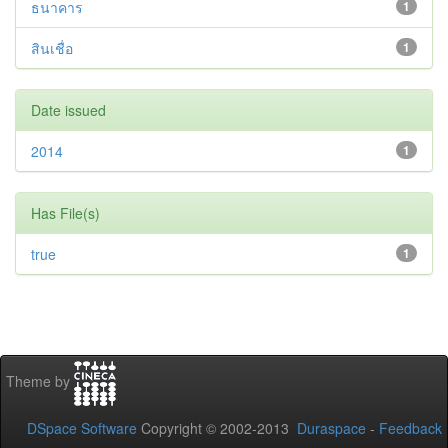
ธนาคาร
1
สินเชื่อ
1
Date issued
2014
1
Has File(s)
true
1
Theme by
DSpace Software
Copyright © 2002-2013
Duraspace
-
Feedback