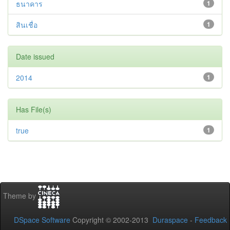
ธนาคาร
1
สินเชื่อ
1
Date issued
2014
1
Has File(s)
true
1
Theme by
DSpace Software
Copyright © 2002-2013
Duraspace
-
Feedback