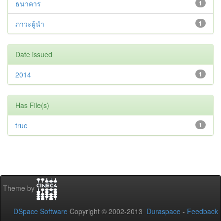
ธนาคาร
1
ภาวะผู้นำ
1
Date issued
2014
1
Has File(s)
true
1
Theme by
DSpace Software
Copyright © 2002-2013
Duraspace
-
Feedback