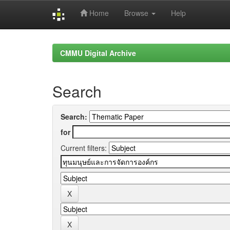
Home
Browse
Help
Skip
navigation
CMMU Digital Archive
Search
Search:
for
Current filters: