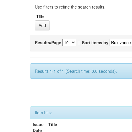
Use filters to refine the search results.
Results/Page
|
Sort items by
Results 1-1 of 1 (Search time: 0.0 seconds).
Item hits:
Issue
Title
Date