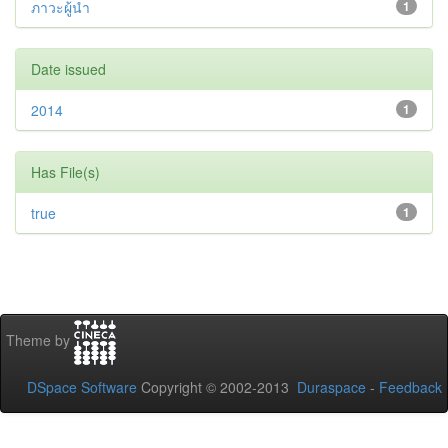
ภาวะผู้นำ
1
Date issued
2014
1
Has File(s)
true
1
Theme by
DSpace Software
Copyright © 2002-2013
Duraspace
-
Feedback