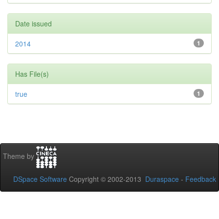
Date issued
2014
1
Has File(s)
true
1
Theme by
DSpace Software
Copyright © 2002-2013
Duraspace
-
Feedback