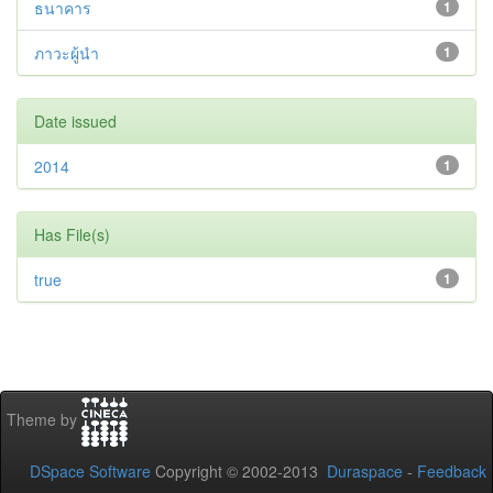
ธนาคาร
1
ภาวะผู้นำ
1
Date issued
2014
1
Has File(s)
true
1
Theme by
DSpace Software
Copyright © 2002-2013
Duraspace
-
Feedback