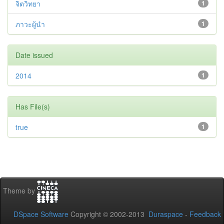
จิตวิทยา
1
ภาวะผู้นำ
1
Date issued
2014
1
Has File(s)
true
1
Theme by
DSpace Software
Copyright © 2002-2013
Duraspace
-
Feedback