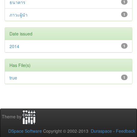
ธนาคาร
1
ภาวะผู้นำ
1
Date issued
2014
1
Has File(s)
true
1
Theme by
DSpace Software
Copyright © 2002-2013
Duraspace
-
Feedback