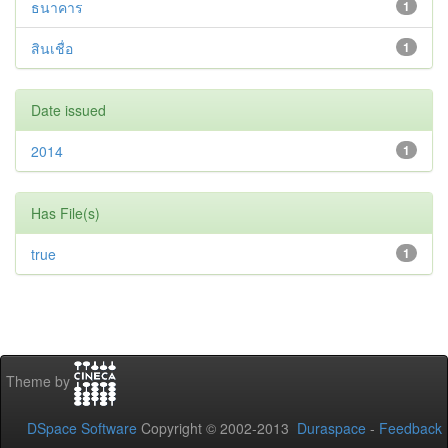
ธนาคาร
1
สินเชื่อ
1
Date issued
2014
1
Has File(s)
true
1
Theme by
DSpace Software
Copyright © 2002-2013
Duraspace
-
Feedback