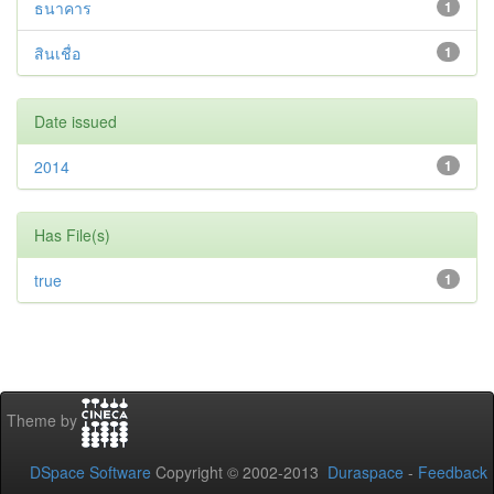
ธนาคาร
1
สินเชื่อ
1
Date issued
2014
1
Has File(s)
true
1
Theme by
DSpace Software
Copyright © 2002-2013
Duraspace
-
Feedback