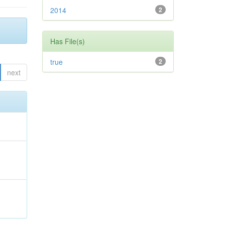
2014
2
Has File(s)
true
2
next