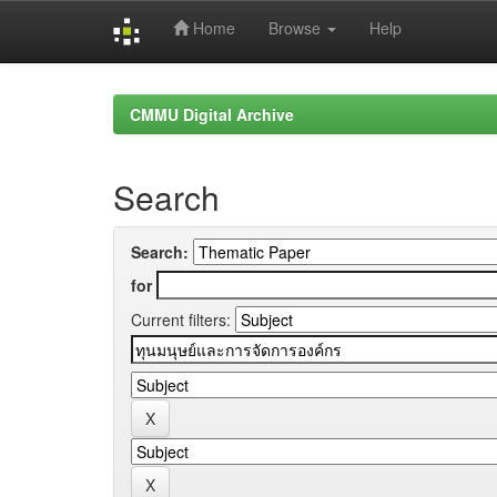
Home
Browse
Help
Skip
navigation
CMMU Digital Archive
Search
Search:
for
Current filters: