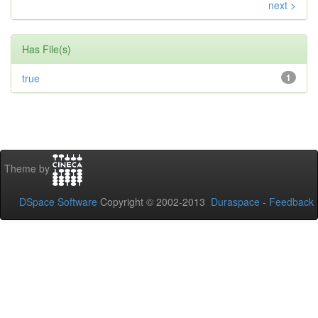
next >
Has File(s)
true
1
Theme by
DSpace Software
Copyright © 2002-2013
Duraspace
-
Feedback