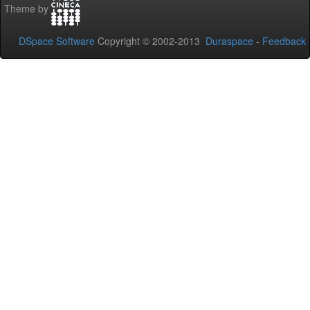
Theme by
DSpace Software
Copyright © 2002-2013
Duraspace
-
Feedback