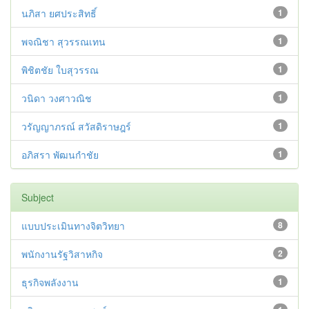
นภิสา ยศประสิทธิ์
1
พจณิชา สุวรรณเทน
1
พิชิตชัย ใบสุวรรณ
1
วนิดา วงศาวณิช
1
วรัญญาภรณ์ สวัสดิราษฎร์
1
อภิสรา พัฒนกำชัย
1
Subject
แบบประเมินทางจิตวิทยา
8
พนักงานรัฐวิสาหกิจ
2
ธุรกิจพลังงาน
1