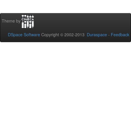
Theme by
DSpace Software
Copyright © 2002-2013
Duraspace
-
Feedback