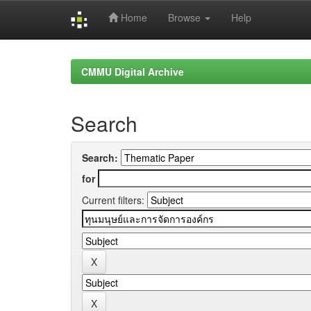
Home
Browse
Help
Skip
navigation
CMMU Digital Archive
Search
Search:
for
Current filters: