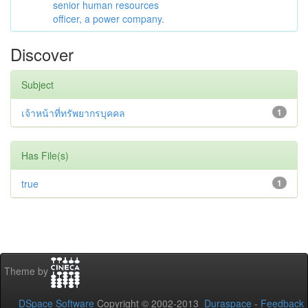
senior human resources
officer, a power company.
Discover
Subject
เจ้าหน้าที่ทรัพยากรบุคคล
1
Has File(s)
true
1
Theme by
DSpace Software
Copyright © 2002-2013
Duraspace
-
Feedback