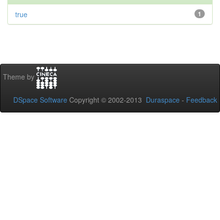
true
1
Theme by
DSpace Software
Copyright © 2002-2013
Duraspace
-
Feedback