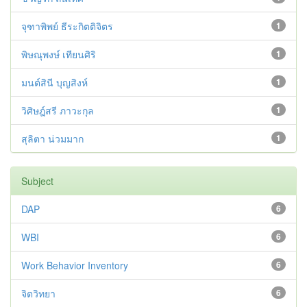
จุฑาพิพย์ ธีระกิตติจิตร
1
พิษณุพงษ์ เทียนศิริ
1
มนต์สินี บุญสิงห์
1
วิศิษฎ์สรี ภาวะกุล
1
สุลิตา น่วมมาก
1
Subject
DAP
6
WBI
6
Work Behavior Inventory
6
จิตวิทยา
6