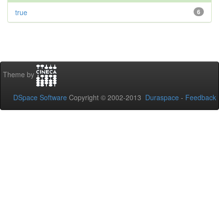
true
6
Theme by
DSpace Software
Copyright © 2002-2013
Duraspace
-
Feedback