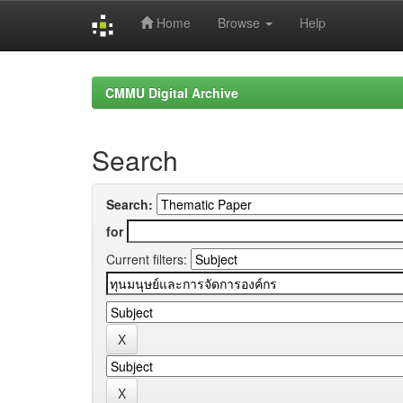
Home
Browse
Help
Skip
navigation
CMMU Digital Archive
Search
Search:
for
Current filters: