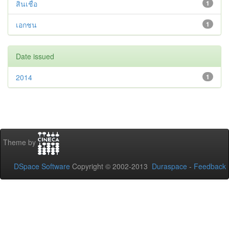
สินเชื่อ
1
เอกชน
1
Date issued
2014
1
Theme by
DSpace Software
Copyright © 2002-2013
Duraspace
-
Feedback