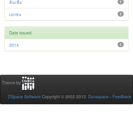
สินเชื่อ
1
เอกชน
1
Date issued
2014
1
Theme by
DSpace Software
Copyright © 2002-2013
Duraspace
-
Feedback