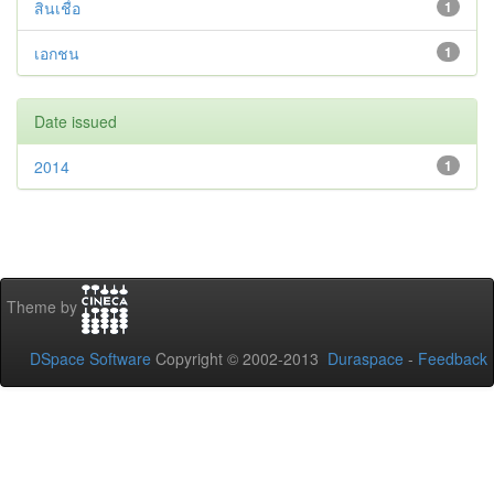
สินเชื่อ
1
เอกชน
1
Date issued
2014
1
Theme by
DSpace Software
Copyright © 2002-2013
Duraspace
-
Feedback